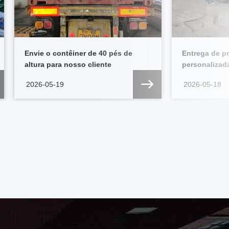
Envie o contêiner de 40 pés de
Entrega de pr
altura para nosso cliente
personalizad
clientes
2026-05-19
2026-05-18