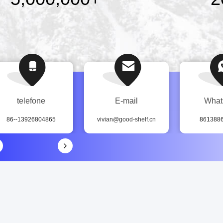
telefone
E-mail
What
86--13926804865
vivian@good-shelf.cn
861388