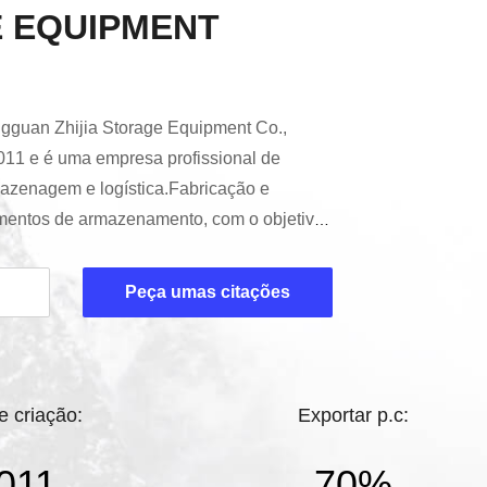
 EQUIPMENT
gguan Zhijia Storage Equipment Co.,
011 e é uma empresa profissional de
azenagem e logística.Fabricação e
mentos de armazenamento, com o objetivo
 de armazenamento rentáveis e de
para todos os clientes em todo o
Peça umas citações
20.000 metros quadrados de área de
 funcionários habilidosos, incluindo 8
tes de P & D. Com muitos anos de ...
e criação:
Exportar p.c:
011
70%