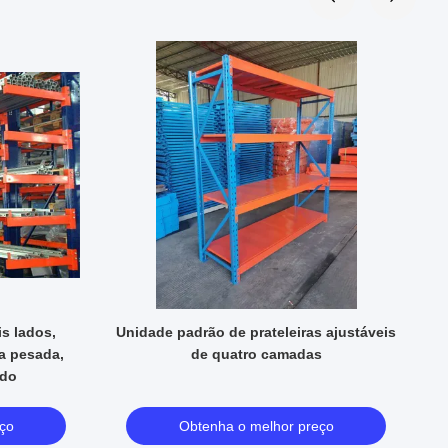
is lados,
Unidade padrão de prateleiras ajustáveis
a pesada,
de quatro camadas
ado
ço
Obtenha o melhor preço