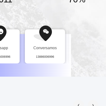
sapp
Conversamos
telefone
6006996
13886006996
86--13926804865