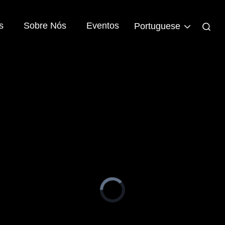
s
Sobre Nós
Eventos
Portuguese
Video
Player
is
loading.