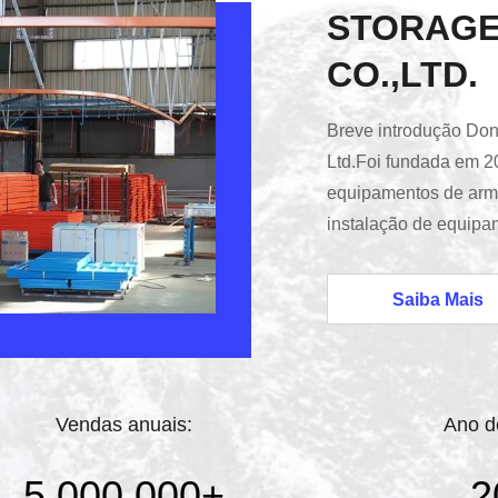
STORAGE
CO.,LTD.
Breve introdução Don
Ltd.Foi fundada em 2
equipamentos de arm
instalação de equipa
de fornecer soluções
utilização do espaço 
Saiba Mais
mundoTemos mais de 
fábrica e mais de 100
engenheiros experien
Vendas anuais:
Ano d
5,000,000
+
2